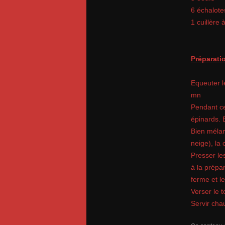
6 échalote
1 cuillère
Préparatio
Equeuter l
mn
Pendant ce
épinards. 
Bien mélan
neige), la 
Presser les
à la prépar
ferme et l
Verser le 
Servir cha