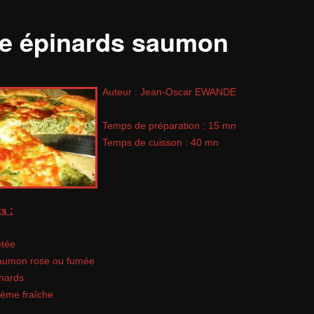
te épinards saumon
Auteur : Jean-Oscar EWANDE
Temps de préparation : 15 mn
Temps de cuisson : 40 mn
s :
etée
aumon rose ou fumée
nards
rème fraîche