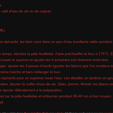
s
 à café d'eau de vie ou de cognac
n :
es épinards, les faire cuire dans un peu d'eau bouillante salée pendant
 temps, étendre la pâte feuilletée. Faire préchauffer le four à 175°C. E
Ecraser le saumon et ajouter les 6 échalotes très finement émincées.
ger, ajouter les 3 jaunes d'oeufs (garder les blancs que l'on montera e
crème fraîche et bien mélanger le tout.
 épinards pour en exprimer toute l'eau. Les détailler en lanières et ajou
ation. Ajouter la cuiller d'eau de vie. Saler, poivrer. Monter les blancs 
es ajouter délicatement à la préparation.
tout sur la pâte feuilletée et enfourner pendant 35-40 mn à four moyen.
ud.