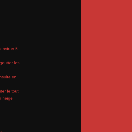
 environ 5
goutter les
nsuite en
ter le tout
en neige