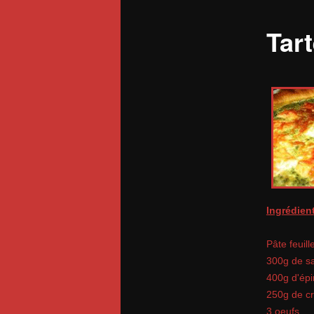
Tar
Ingrédient
Pâte feuill
300g de s
400g d'épi
250g de c
3 oeufs