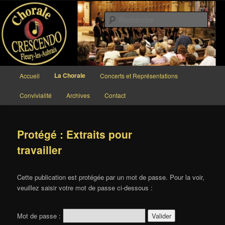
Aller
au
Rech
contenu
principal
Chorale CRESCENDO
Menu
La Chorale
Accueil
Concerts et Représentations
principal
Convivialité
Archives
Contact
Protégé : Extraits pour
travailler
Cette publication est protégée par un mot de passe. Pour la voir,
veuillez saisir votre mot de passe ci-dessous :
Mot de passe :