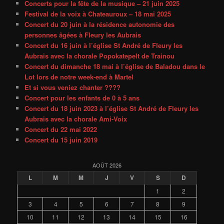
Concerts pour la fête de la musique – 21 juin 2025
Festival de la voix à Chateauroux – 18 mai 2025
Concert du 20 juin à la résidence autonomie des
personnes âgées à Fleury les Aubrais
Concert du 16 juin à l’église St André de Fleury les
Aubrais avec la chorale Popokatepelt de Trainou
Concert du dimanche 18 mai à l’église de Baladou dans le
Lot lors de notre week-end à Martel
Et si vous veniez chanter ????
Concert pour les enfants de 0 à 5 ans
Concert du 18 juin 2023 à l’église St André de Fleury les
Aubrais avec la chorale Ami-Voix
Concert du 22 mai 2022
Concert du 15 juin 2019
AOÛT 2026
L
M
M
J
V
S
D
1
2
3
4
5
6
7
8
9
10
11
12
13
14
15
16