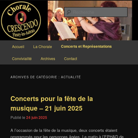
Aller
Aller
au
au
Rech
contenu
contenu
principal
secondaire
Chorale CRESCENDO
Menu
Concerts et Représentations
Accueil
La Chorale
principal
Convivialité
Archives
Contact
ARCHIVES DE CATÉGORIE :
ACTUALITÉ
Concerts pour la fête de la
musique – 21 juin 2025
Publié le
24 juin 2025
A l’occasion de la fête de la musique, deux concerts étaient
programmés pour les personnes âgées. Le matin à l’EPHAD de