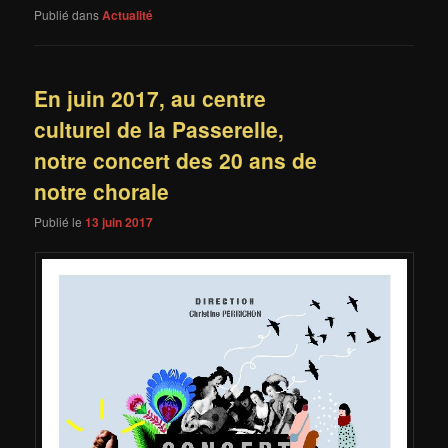
Publié dans
Actualité
En juin 2017, au centre
culturel de la Passerelle,
notre concert des 20 ans de
notre chorale
Publié le
13 juin 2017