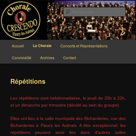
Aller
au
Rech
contenu
principal
Chorale CRESCENDO
Menu
La Chorale
Accueil
Concerts et Représentations
principal
Convivialité
Archives
Contact
Répétitions
Les répétitions sont hebdomadaires, le jeudi de 20h à 22h,
et un dimanche par trimestre (décidé au sein du groupe).
Elles ont lieu à la salle municpale des Bicharderies, rue des
Bicharderies à Fleury les Aubrais. A titre exceptionnel, les
répétitions peuvent avoir lieu dans d’autres salles