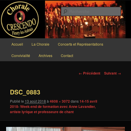
Aller
au
Rech
contenu
principal
Chorale CRESCENDO
Menu
Accueil
La Chorale
Concerts et Représentations
principal
Convivialité
Archives
Contact
Navigation
← Précédent
Suivant →
des
images
DSC_0883
Publié le
13 août 2018
à
4608 × 3072
dans
14-15 avril
2018- Week-end de formation avec Anne Lavandier,
artiste lyrique et professeure de chant