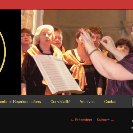
ESCENDO
erts et Représentations
Convivialité
Archives
Contact
Navigation
← Précédent
Suivant →
des