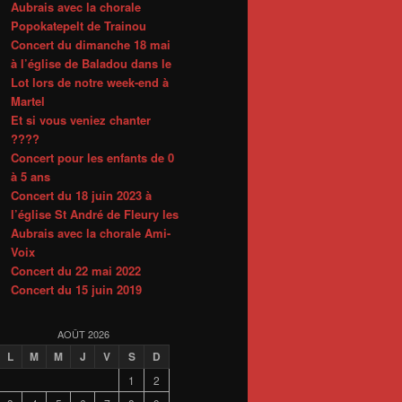
Aubrais avec la chorale
Popokatepelt de Trainou
Concert du dimanche 18 mai
à l’église de Baladou dans le
Lot lors de notre week-end à
Martel
Et si vous veniez chanter
????
Concert pour les enfants de 0
à 5 ans
Concert du 18 juin 2023 à
l’église St André de Fleury les
Aubrais avec la chorale Ami-
Voix
Concert du 22 mai 2022
Concert du 15 juin 2019
AOÛT 2026
L
M
M
J
V
S
D
1
2