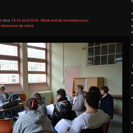
images
2
dans
14-15 avril 2018- Week-end de formation avec
professeure de chant