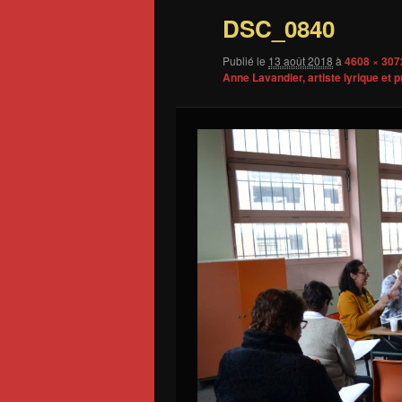
DSC_0840
Publié le
13 août 2018
à
4608 × 307
Anne Lavandier, artiste lyrique et 