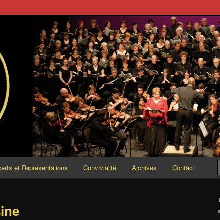
ESCENDO
erts et Représentations
Convivialité
Archives
Contact
sine