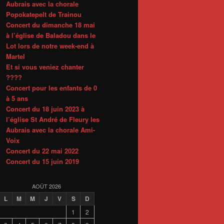
Aubrais avec la chorale
Popokatepelt de Trainou
Concert du dimanche 18 mai
à l’église de Baladou dans le
Lot lors de notre week-end à
Martel
Et si vous veniez chanter
????
Concert pour les enfants de 0
à 5 ans
Concert du 18 juin 2023 à
l’église St André de Fleury les
Aubrais avec la chorale Ami-
Voix
Concert du 22 mai 2022
Concert du 15 juin 2019
AOÛT 2026
L
M
M
J
V
S
D
1
2