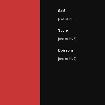
Salé
[catlist id=3]
Sucré
[catlist id=6]
Boissons
[catlist id=7]