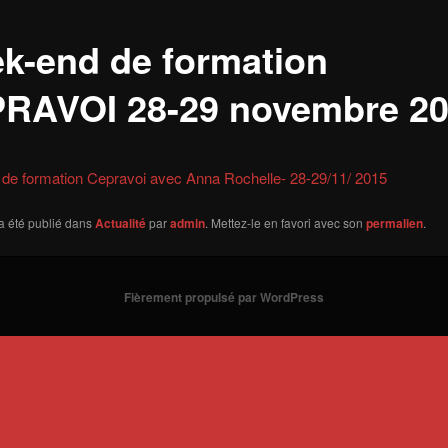
k-end de formation
RAVOI 28-29 novembre 2
de formation Cepravoi avec Anna Rochelle- 28-29/11/ 2015
a été publié dans
Actualité
par
admin
. Mettez-le en favori avec son
permalien
.
Fièrement propulsé par WordPress