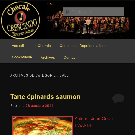
Aller
Aller
au
au
Rech
contenu
contenu
principal
secondaire
Chorale CRESCENDO
Menu
Accueil
La Chorale
Concerts et Représentations
principal
Convivialité
Archives
Contact
ARCHIVES DE CATÉGORIE :
SALÉ
Tarte épinards saumon
Publié le
28 octobre 2011
Auteur : Jean-Oscar
EWANDE