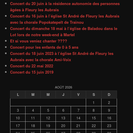
Concert du 20 juin à la résidence autonomie des personnes
âgées à Fleury les Aubrais
Concert du 16 juin à l’église St André de Fleury les Aubrais
avec la chorale Popokatepelt de Trainou
Concert du dimanche 18 mai à l’église de Baladou dans le
Lot lors de notre week-end à Martel
Et si vous veniez chanter ????
Concert pour les enfants de 0 à 5 ans
Concert du 18 juin 2023 à l’église St André de Fleury les
Aubrais avec la chorale Ami-Voix
Concert du 22 mai 2022
Concert du 15 juin 2019
AOÛT 2026
L
M
M
J
V
S
D
1
2
3
4
5
6
7
8
9
10
11
12
13
14
15
16
17
18
19
20
21
22
23