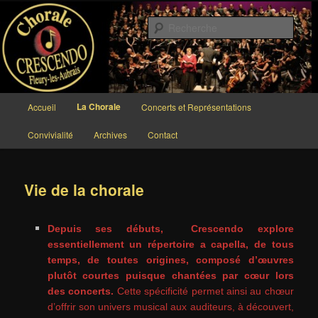
Aller
au
Rech
contenu
principal
Chorale CRESCENDO
Menu
La Chorale
Accueil
Concerts et Représentations
principal
Convivialité
Archives
Contact
Vie de la chorale
Depuis ses débuts, Crescendo explore
essentiellement un répertoire a capella, de tous
temps, de toutes origines, composé d’œuvres
plutôt courtes puisque chantées par cœur lors
des concerts.
Cette spécificité permet ainsi au chœur
d’offrir son univers musical aux auditeurs, à découvert,