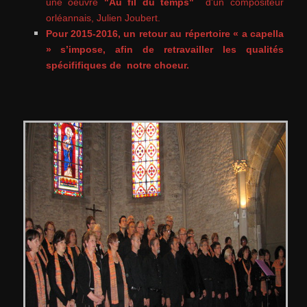
une oeuvre
"Au fil du temps"
d'un compositeur
orléannais, Julien Joubert.
Pour 2015-2016, un retour au répertoire « a capella
» s’impose, afin de retravailler les qualités
spécififiques de notre choeur.