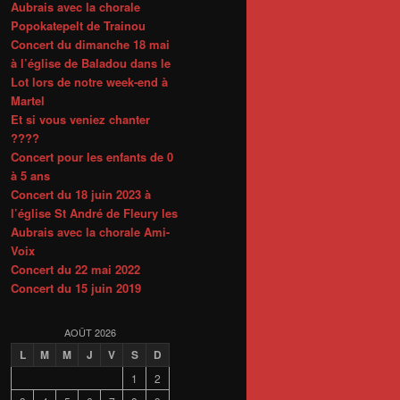
Aubrais avec la chorale
Popokatepelt de Trainou
Concert du dimanche 18 mai
à l’église de Baladou dans le
Lot lors de notre week-end à
Martel
Et si vous veniez chanter
????
Concert pour les enfants de 0
à 5 ans
Concert du 18 juin 2023 à
l’église St André de Fleury les
Aubrais avec la chorale Ami-
Voix
Concert du 22 mai 2022
Concert du 15 juin 2019
AOÛT 2026
L
M
M
J
V
S
D
1
2