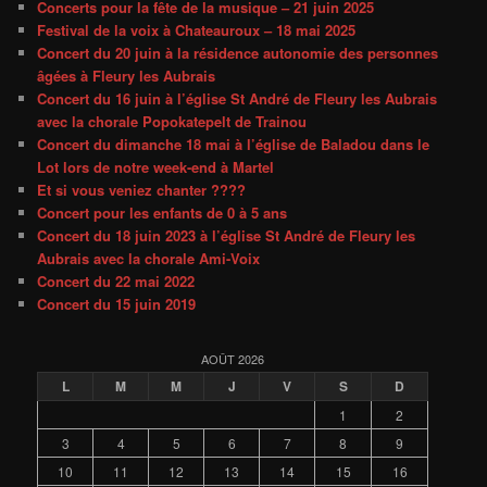
Concerts pour la fête de la musique – 21 juin 2025
Festival de la voix à Chateauroux – 18 mai 2025
Concert du 20 juin à la résidence autonomie des personnes
âgées à Fleury les Aubrais
Concert du 16 juin à l’église St André de Fleury les Aubrais
avec la chorale Popokatepelt de Trainou
Concert du dimanche 18 mai à l’église de Baladou dans le
Lot lors de notre week-end à Martel
Et si vous veniez chanter ????
Concert pour les enfants de 0 à 5 ans
Concert du 18 juin 2023 à l’église St André de Fleury les
Aubrais avec la chorale Ami-Voix
Concert du 22 mai 2022
Concert du 15 juin 2019
AOÛT 2026
L
M
M
J
V
S
D
1
2
3
4
5
6
7
8
9
10
11
12
13
14
15
16