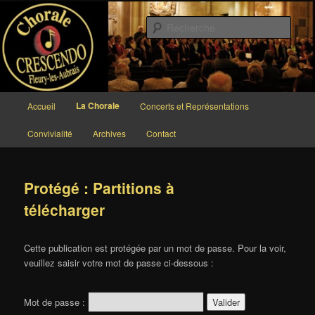
Aller
au
Rech
contenu
principal
Chorale CRESCENDO
Menu
La Chorale
Accueil
Concerts et Représentations
principal
Convivialité
Archives
Contact
Protégé : Partitions à
télécharger
Cette publication est protégée par un mot de passe. Pour la voir,
veuillez saisir votre mot de passe ci-dessous :
Mot de passe :