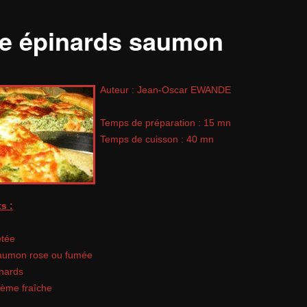
te épinards saumon
Auteur : Jean-Oscar EWANDE
Temps de préparation : 15 mn
Temps de cuisson : 40 mn
s :
etée
aumon rose ou fumée
nards
rème fraîche