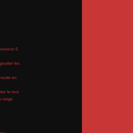
 environ 5
goutter les
nsuite en
ter le tout
en neige