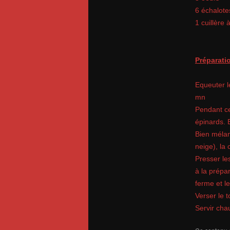
6 échalote
1 cuillère
Préparatio
Equeuter l
mn
Pendant ce
épinards. 
Bien mélan
neige), la 
Presser les
à la prépar
ferme et l
Verser le 
Servir cha