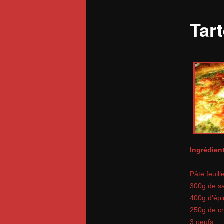
Tar
Ingrédient
Pâte feuill
300g de s
400g d'épi
250g de c
3 oeufs