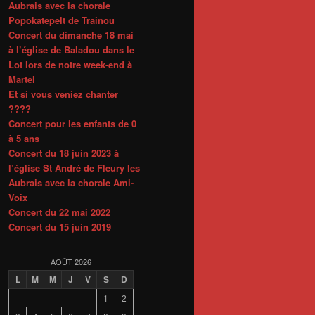
Aubrais avec la chorale
Popokatepelt de Trainou
Concert du dimanche 18 mai
à l’église de Baladou dans le
Lot lors de notre week-end à
Martel
Et si vous veniez chanter
????
Concert pour les enfants de 0
à 5 ans
Concert du 18 juin 2023 à
l’église St André de Fleury les
Aubrais avec la chorale Ami-
Voix
Concert du 22 mai 2022
Concert du 15 juin 2019
AOÛT 2026
L
M
M
J
V
S
D
1
2