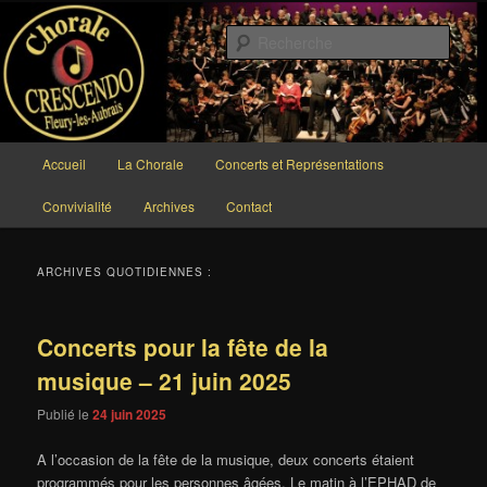
Aller
Aller
au
au
Rech
contenu
contenu
principal
secondaire
Chorale CRESCENDO
Menu
Accueil
La Chorale
Concerts et Représentations
principal
Convivialité
Archives
Contact
ARCHIVES QUOTIDIENNES :
Concerts pour la fête de la
musique – 21 juin 2025
Publié le
24 juin 2025
A l’occasion de la fête de la musique, deux concerts étaient
programmés pour les personnes âgées. Le matin à l’EPHAD de