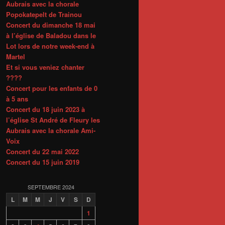
Aubrais avec la chorale
Popokatepelt de Trainou
Concert du dimanche 18 mai
à l’église de Baladou dans le
Lot lors de notre week-end à
Martel
Et si vous veniez chanter
????
Concert pour les enfants de 0
à 5 ans
Concert du 18 juin 2023 à
l’église St André de Fleury les
Aubrais avec la chorale Ami-
Voix
Concert du 22 mai 2022
Concert du 15 juin 2019
SEPTEMBRE 2024
L
M
M
J
V
S
D
1