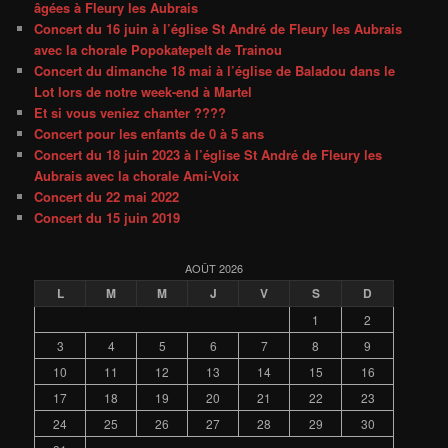
âgées à Fleury les Aubrais
Concert du 16 juin à l’église St André de Fleury les Aubrais
avec la chorale Popokatepelt de Trainou
Concert du dimanche 18 mai à l’église de Baladou dans le
Lot lors de notre week-end à Martel
Et si vous veniez chanter ????
Concert pour les enfants de 0 à 5 ans
Concert du 18 juin 2023 à l’église St André de Fleury les
Aubrais avec la chorale Ami-Voix
Concert du 22 mai 2022
Concert du 15 juin 2019
AOÛT 2026
L
M
M
J
V
S
D
1
2
3
4
5
6
7
8
9
10
11
12
13
14
15
16
17
18
19
20
21
22
23
24
25
26
27
28
29
30