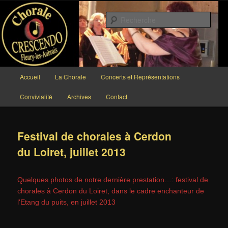
Aller
au
Rech
contenu
principal
Chorale CRESCENDO
Menu
Accueil
La Chorale
Concerts et Représentations
principal
Convivialité
Archives
Contact
Festival de chorales à Cerdon
du Loiret, juillet 2013
Quelques photos de notre dernière prestation…: festival de
chorales à Cerdon du Loiret, dans le cadre enchanteur de
l'Etang du puits, en juillet 2013