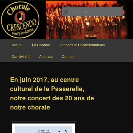
Aller
au
Rech
contenu
principal
Chorale CRESCENDO
Menu
Accueil
La Chorale
Concerts et Représentations
principal
Convivialité
Archives
Contact
En juin 2017, au centre
culturel de la Passerelle,
notre concert des 20 ans de
notre chorale