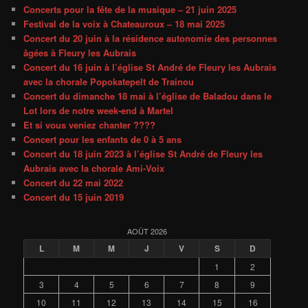
Concerts pour la fête de la musique – 21 juin 2025
Festival de la voix à Chateauroux – 18 mai 2025
Concert du 20 juin à la résidence autonomie des personnes
âgées à Fleury les Aubrais
Concert du 16 juin à l’église St André de Fleury les Aubrais
avec la chorale Popokatepelt de Trainou
Concert du dimanche 18 mai à l’église de Baladou dans le
Lot lors de notre week-end à Martel
Et si vous veniez chanter ????
Concert pour les enfants de 0 à 5 ans
Concert du 18 juin 2023 à l’église St André de Fleury les
Aubrais avec la chorale Ami-Voix
Concert du 22 mai 2022
Concert du 15 juin 2019
AOÛT 2026
L
M
M
J
V
S
D
1
2
3
4
5
6
7
8
9
10
11
12
13
14
15
16