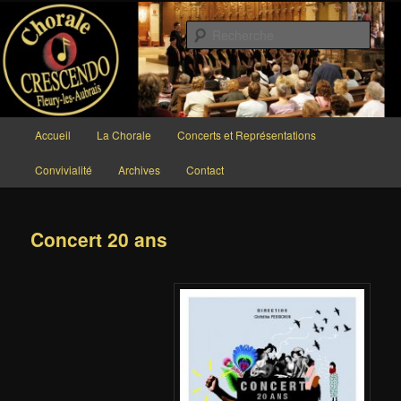
Aller
au
Rech
contenu
principal
Chorale CRESCENDO
Menu
Accueil
La Chorale
Concerts et Représentations
principal
Convivialité
Archives
Contact
Concert 20 ans