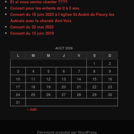
Et si vous veniez chanter ????
Concert pour les enfants de 0 à 5 ans
Concert du 18 juin 2023 à l’église St André de Fleury les
Aubrais avec la chorale Ami-Voix
Concert du 22 mai 2022
Concert du 15 juin 2019
AOÛT 2026
L
M
M
J
V
S
D
1
2
3
4
5
6
7
8
9
10
11
12
13
14
15
16
17
18
19
20
21
22
23
24
25
26
27
28
29
30
31
« Juin
Fièrement propulsé par WordPress